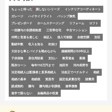
ちょっと待った
損しないシリーズ
インテリアコーディネート
ガレージ
ハイサイドライト
パッシブ換気
プレゼンボード
ホームステージング
リフォーム
ロフト
一括贈与の非課税制度
三世帯住宅
中古マンション
仲間と音楽を楽しむ
保証人
借入可能額
全館空調
別荘
勤続年数
収入を知る
吹抜け
大好きな車とバイクを眺めながら
婚姻期間が20年以上
子供保険
居住用財産
支払い
教育資金
新築
既存ローン
毎年110万円まで
池田市
河内長野市
法定相続人は配偶者と直系相続人
法改正でペナルティ
相続
相続の基本
相続税
箕面市
認定低炭素住宅
諸費用
諾成契約
贈与
贈与税が非課税
連帯債務
進学で困らない
金融商品や投資