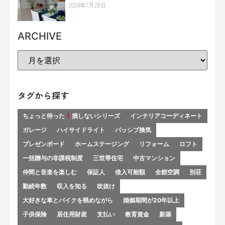
2024年7月28日
ARCHIVE
タグから探す
ちょっと待った
損しないシリーズ
インテリアコーディネート
ガレージ
ハイサイドライト
パッシブ換気
プレゼンボード
ホームステージング
リフォーム
ロフト
一括贈与の非課税制度
三世帯住宅
中古マンション
仲間と音楽を楽しむ
保証人
借入可能額
全館空調
別荘
勤続年数
収入を知る
吹抜け
大好きな車とバイクを眺めながら
婚姻期間が20年以上
子供保険
居住用財産
支払い
教育資金
新築