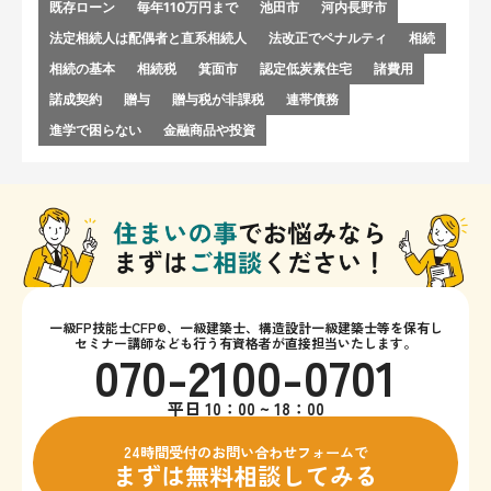
既存ローン
毎年110万円まで
池田市
河内長野市
法定相続人は配偶者と直系相続人
法改正でペナルティ
相続
相続の基本
相続税
箕面市
認定低炭素住宅
諸費用
諾成契約
贈与
贈与税が非課税
連帯債務
進学で困らない
金融商品や投資
一級FP技能士CFP®、一級建築士、構造設計一級建築士等を保有し
セミナー講師なども行う有資格者が直接担当いたします。
070-2100-0701
平日 10：00 ~ 18：00
24時間受付のお問い合わせフォームで
まずは無料相談してみる