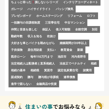
ちょっと待った
損しないシリーズ
インテリアコーディネート
ガレージ
ハイサイドライト
パッシブ換気
プレゼンボード
ホームステージング
リフォーム
ロフト
一括贈与の非課税制度
三世帯住宅
中古マンション
仲間と音楽を楽しむ
保証人
借入可能額
全館空調
別荘
勤続年数
収入を知る
吹抜け
大好きな車とバイクを眺めながら
婚姻期間が20年以上
子供保険
居住用財産
支払い
教育資金
新築
既存ローン
毎年110万円まで
池田市
河内長野市
法定相続人は配偶者と直系相続人
法改正でペナルティ
相続
相続の基本
相続税
箕面市
認定低炭素住宅
諸費用
諾成契約
贈与
贈与税が非課税
連帯債務
進学で困らない
金融商品や投資