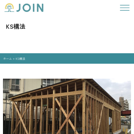
KS構法
ホーム
»
KS構法